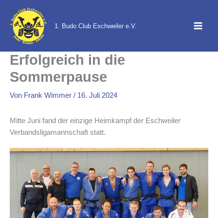
Zum
Inhalt
1. Budo Club Eschweiler e.V.
springen
Erfolgreich in die
Sommerpause
Von
Frank Wimmer
/
16. Juli 2024
Mitte Juni fand der einzige Heimkampf der Eschweiler
Verbandsligamannschaft statt.