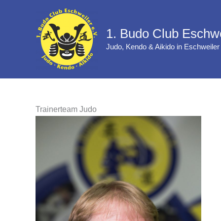
Zum
Inhalt
1. Budo Club Eschwe
springen
Judo, Kendo & Aikido in Eschweiler
Trainerteam Judo