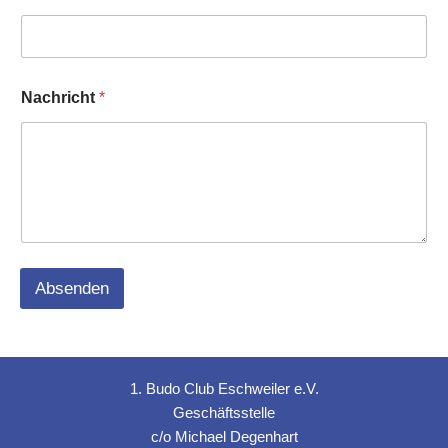
N
Nachricht
*
a
c
h
r
i
c
h
t
B
e
Absenden
t
r
e
f
f
1. Budo Club Eschweiler e.V.
Geschäftsstelle
c/o Michael Degenhart