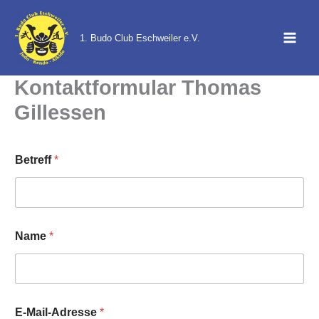
Zum
Inhalt
1. Budo Club Eschweiler e.V.
springen
Kontaktformular Thomas
Gillessen
Betreff
*
Name
*
E-Mail-Adresse
*