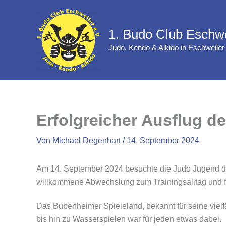
Zum
Inhalt
1. Budo Club Eschwe
springen
Judo, Kendo & Aikido in Eschweiler
Erfolgreicher Ausflug d
Von
Michael Degenhart
/
14. September 2024
Am 14. September 2024 besuchte die Judo Jugend de
willkommene Abwechslung zum Trainingsalltag und f
Das Bubenheimer Spieleland, bekannt für seine vielfä
bis hin zu Wasserspielen war für jeden etwas dabei.