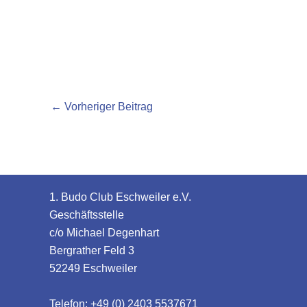
←
Vorheriger Beitrag
1. Budo Club Eschweiler e.V.
Geschäftsstelle
c/o Michael Degenhart
Bergrather Feld 3
52249 Eschweiler
Telefon: +49 (0) 2403 5537671