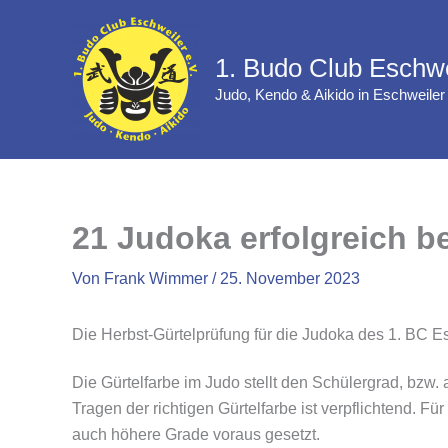
Zum
Inhalt
1. Budo Club Eschwe
springen
Judo, Kendo & Aikido in Eschweiler
21 Judoka erfolgreich b
Von
Frank Wimmer
/
25. November 2023
Die Herbst-Gürtelprüfung für die Judoka des 1. BC Es
Die Gürtelfarbe im Judo stellt den Schülergrad, bzw
Tragen der richtigen Gürtelfarbe ist verpflichtend.
auch höhere Grade voraus gesetzt.