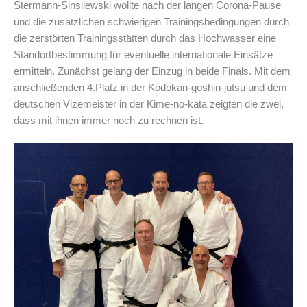
Stermann-Sinsilewski wollte nach der langen Corona-Pause
und die zusätzlichen schwierigen Trainingsbedingungen durch
die zerstörten Trainingsstätten durch das Hochwasser eine
Standortbestimmung für eventuelle internationale Einsätze
ermitteln. Zunächst gelang der Einzug in beide Finals. Mit dem
anschließenden 4.Platz in der Kodokan-goshin-jutsu und dem
deutschen Vizemeister in der Kime-no-kata zeigten die zwei,
dass mit ihnen immer noch zu rechnen ist.