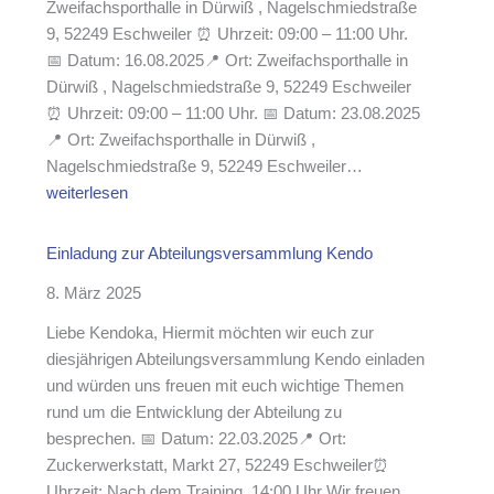
Zweifachsporthalle in Dürwiß , Nagelschmiedstraße
i
9, 52249 Eschweiler ⏰ Uhrzeit: 09:00 – 11:00 Uhr.
c
📅 Datum: 16.08.2025📍 Ort: Zweifachsporthalle in
h
Dürwiß , Nagelschmiedstraße 9, 52249 Eschweiler
e
⏰ Uhrzeit: 09:00 – 11:00 Uhr. 📅 Datum: 23.08.2025
n
📍 Ort: Zweifachsporthalle in Dürwiß ,
M
T
Nagelschmiedstraße 9, 52249 Eschweiler…
i
r
weiterlesen
t
a
g
i
Einladung zur Abteilungsversammlung Kendo
l
n
i
8. März 2025
i
e
n
Liebe Kendoka, Hiermit möchten wir euch zur
d
g
diesjährigen Abteilungsversammlung Kendo einladen
e
w
und würden uns freuen mit euch wichtige Themen
r
ä
rund um die Entwicklung der Abteilung zu
v
h
besprechen. 📅 Datum: 22.03.2025📍 Ort:
e
r
Zuckerwerkstatt, Markt 27, 52249 Eschweiler⏰
r
e
Uhrzeit: Nach dem Training, 14:00 Uhr Wir freuen