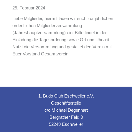
e
e
25. Februar 2024
r
r
h
Liebe Mitglieder, hiermit laden wir euch zur jährlichen
A
a
ordentlichen Mitgliederversammlung
d
l
(Jahreshauptversammlung) ein. Bitte findet in der
v
l
Einladung die Tagesordnung sowie Ort und Uhrzeit.
e
e
Nutzt die Versammlung und gestaltet den Verein mit.
n
r
Euer Vorstand Gesamtverein
t
e
s
n
t
o
u
v
r
i
n
e
1. Budo Club Eschweiler e.V.
i
r
Geschäftsstelle
e
t
c/o Michael Degenhart
r
u
Bergrather Feld 3
n
52249 Eschweiler
d