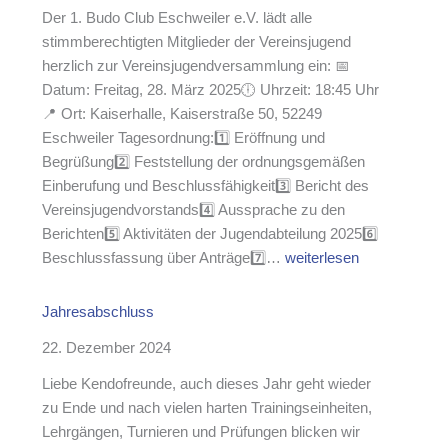
l
d
Der 1. Budo Club Eschweiler e.V. lädt alle
u
u
stimmberechtigten Mitglieder der Vereinsjugend
n
n
herzlich zur Vereinsjugendversammlung ein: 📅
g
g
Datum: Freitag, 28. März 2025🕕 Uhrzeit: 18:45 Uhr
s
z
📍 Ort: Kaiserhalle, Kaiserstraße 50, 52249
v
u
Eschweiler Tagesordnung:1️⃣ Eröffnung und
e
r
Begrüßung2️⃣ Feststellung der ordnungsgemäßen
r
o
Einberufung und Beschlussfähigkeit3️⃣ Bericht des
s
r
Vereinsjugendvorstands4️⃣ Aussprache zu den
a
d
Berichten5️⃣ Aktivitäten der Jugendabteilung 20256️⃣
m
e
E
Beschlussfassung über Anträge7️⃣…
weiterlesen
m
n
i
l
t
n
Jahresabschluss
u
l
l
n
i
22. Dezember 2024
a
g
c
d
Liebe Kendofreunde, auch dieses Jahr geht wieder
K
h
u
zu Ende und nach vielen harten Trainingseinheiten,
e
e
n
Lehrgängen, Turnieren und Prüfungen blicken wir
n
n