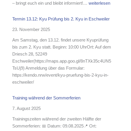
E
– bringt euch ein und bleibt informiert!…
weiterlesen
i
n
Termin 13.12: Kyu Prüfung bis 2. Kyu in Eschweiler
l
23. November 2025
a
d
Am Samstag, den 13.12. findet unsere Kyuprüfung
u
bis zum 2. Kyu statt. Beginn: 10:00 UhrOrt: Auf dem
n
Driesch 28, 52249
g
Eschweiler(https://maps.app.goo.gl/8nTXk35c4UN5
z
TsUj9) Anmeldung über das Formular:
u
https://kendo.nrw/event/kyu-pruefung-bis-2-kyu-in-
r
eschweiler/
o
r
Training während der Sommerferien
d
e
7. August 2025
n
Trainingszeiten während der zweiten Hälfte der
t
Sommerferien: 📅 Datum: 09.08.2025📍 Ort:
l