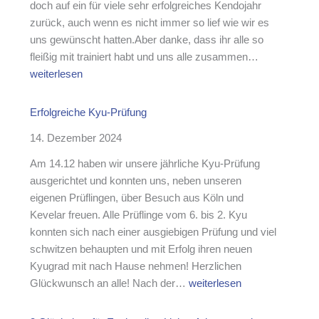
g
doch auf ein für viele sehr erfolgreiches Kendojahr
d
M
z
zurück, auch wenn es nicht immer so lief wie wir es
o
i
u
uns gewünscht hatten.Aber danke, dass ihr alle so
t
r
J
fleißig mit trainiert habt und uns alle zusammen…
g
V
a
weiterlesen
l
e
h
i
r
r
Erfolgreiche Kyu-Prüfung
e
e
e
d
i
14. Dezember 2024
s
e
n
a
Am 14.12 haben wir unsere jährliche Kyu-Prüfung
r
s
b
ausgerichtet und konnten uns, neben unseren
v
j
s
eigenen Prüflingen, über Besuch aus Köln und
e
u
c
Kevelar freuen. Alle Prüflinge vom 6. bis 2. Kyu
r
g
h
konnten sich nach einer ausgiebigen Prüfung und viel
s
e
l
schwitzen behaupten und mit Erfolg ihren neuen
a
n
u
Kyugrad mit nach Hause nehmen! Herzlichen
m
d
s
E
Glückwunsch an alle! Nach der…
weiterlesen
m
v
s
r
l
e
f