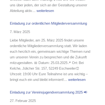
s
n
uns über jeden, der sich an der Gestaltung unserer
a
d
E
Abteilung aktiv…
weiterlesen
m
d
i
m
e
n
l
Einladung zur ordentlichen Mitgliederversammlung
r
l
u
S
7. März 2025
a
n
o
d
g
Liebe Mitglieder, am 25. März 2025 findet unsere
m
u
ordentliche Mitgliederversammlung statt. Wir laden
m
n
euch herzlich ein, gemeinsam wichtige Themen rund
e
g
um unseren Verein zu besprechen und die Zukunft
r
z
mitzugestalten. 📅 Datum: 25.03.2025📍 Ort: Bei
f
u
Kelche, Jülicher Str. 157, 52249 Eschweiler⏰
e
r
Uhrzeit: 19:00 Uhr Eure Teilnahme ist uns wichtig –
r
A
E
bringt euch ein und bleibt informiert!…
weiterlesen
i
b
i
e
t
n
Einladung zur Vereinsjugendversammlung 2025 📢
n
e
l
i
27. Februar 2025
a