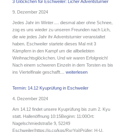
u
3 Glöckchen für Eschweiler: Licher Adventsturnier
r
o
n
s
9. Dezember 2024
l
g
a
g
Jedes Jahr im Winter…. diesmal aber ohne Schnee,
m
r
zog es uns wieder zu unseren Freunden nach Lich,
m
e
die wie jedes Jahr ihr Adventsturnier veranstaltet
l
i
haben. Eschweiler startete dieses Mal mit 3
u
c
Kämpfern in den Kampf um die allbeliebten
n
h
Weihnachtsglöckchen. Und wir waren Erfolgreich!
g
e
Nach einem schweren Einzeln in dem Torsten es bis
2
K
3
ins Viertelfinale geschafft…
weiterlesen
0
y
G
2
u
l
5
Termin: 14.12 Kyuprüfung in Eschweiler
-
ö
📢
P
4. Dezember 2024
c
r
k
Am 14.12 findet unsere Kyuprüfung bis zum 2. Kyu
ü
c
statt. Hallenöffnung 10:15Beginn: 11:00Ort:
f
h
Nagelschmiedstraße 9, 52249
u
e
Eschweiler(https://g.co/kgs/RxrYoi)Prüfer: H-U.