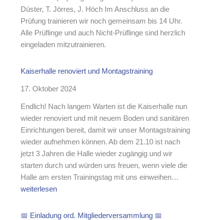
n
n
Düster, T. Jörres, J. Höch Im Anschluss an die
g
f
Prüfung trainieren wir noch gemeinsam bis 14 Uhr.
ü
Alle Prüflinge und auch Nicht-Prüflinge sind herzlich
r
eingeladen mitzutrainieren.
E
s
Kaiserhalle renoviert und Montagstraining
c
h
17. Oktober 2024
w
Endlich! Nach langem Warten ist die Kaiserhalle nun
e
wieder renoviert und mit neuem Boden und sanitären
i
Einrichtungen bereit, damit wir unser Montagstraining
l
wieder aufnehmen können. Ab dem 21.10 ist nach
e
jetzt 3 Jahren die Halle wieder zugängig und wir
r
starten durch und würden uns freuen, wenn viele die
:
K
Halle am ersten Trainingstag mit uns einweihen…
L
a
weiterlesen
i
i
c
s
📅 Einladung ord. Mitgliederversammlung 📅
h