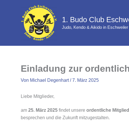
Zum
Inhalt
1. Budo Club Eschwe
springen
Judo, Kendo & Aikido in Eschweiler
Einladung zur ordentli
Von
Michael Degenhart
/
7. März 2025
Liebe Mitglieder,
am
25. März 2025
findet unsere
ordentliche Mitgli
besprechen und die Zukunft mitzugestalten.