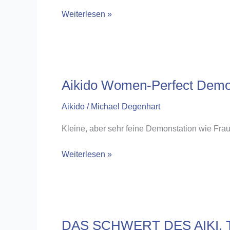
JuJutsu
Weiterlesen »
vs.
Aikido
Aikido Women-Perfect Demo
Aikido
/
Michael Degenhart
Kleine, aber sehr feine Demonstation wie Frau
Aikido
Weiterlesen »
Women-
Perfect
Demonstration
DAS SCHWERT DES AIKI, T