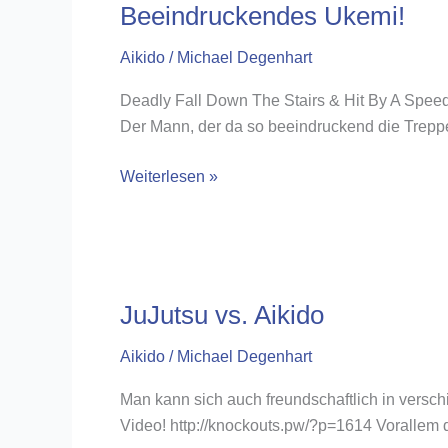
5
Beeindruckendes Ukemi!
Aikido
/
Michael Degenhart
Deadly Fall Down The Stairs & Hit By A Speedi
Der Mann, der da so beeindruckend die Treppen 
Beeindruckendes
Weiterlesen »
Ukemi!
JuJutsu vs. Aikido
Aikido
/
Michael Degenhart
Man kann sich auch freundschaftlich in versch
Video! http://knockouts.pw/?p=1614 Vorallem d