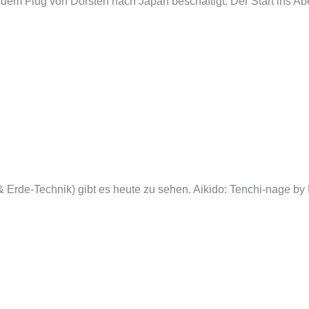
it dem Flug von Dorsten nach Japan beschäftigt. Der Start ins A
Erde-Technik) gibt es heute zu sehen. Aikido: Tenchi-nage by