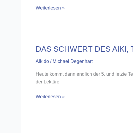
Aikido-
Weiterlesen »
Zen
der
Weg
zum
Flow
DAS SCHWERT DES AIKI, T
Aikido
/
Michael Degenhart
Heute kommt dann endlich der 5. und letzte Te
der Lektüre!
DAS
Weiterlesen »
SCHWERT
DES
AIKI,
TEIL