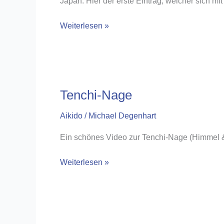
Japan. Hier der erste Eintrag, welcher sich m
Neuer
Weiterlesen »
Link
Tenchi-Nage
Aikido
/
Michael Degenhart
Ein schönes Video zur Tenchi-Nage (Himmel & 
Tenchi-
Weiterlesen »
Nage