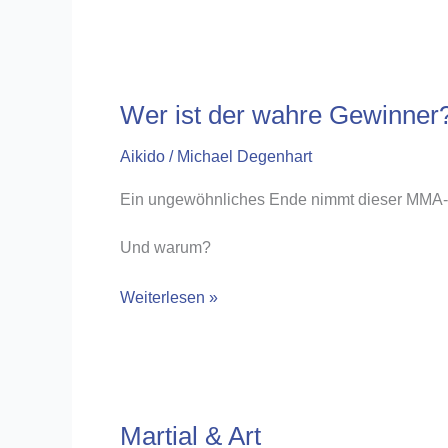
SCHWERT
DES
AIKI,
TEIL
3
Wer ist der wahre Gewinner
Aikido
/
Michael Degenhart
Ein ungewöhnliches Ende nimmt dieser MMA-Fi
Und warum?
Wer
Weiterlesen »
ist
der
wahre
Gewinner?
Martial & Art