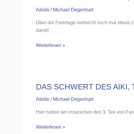
Aikido
/
Michael Degenhart
Über die Feiertage vielleicht noch mal etwas z
damit!
DAS
Weiterlesen »
SCHWERT
DES
AIKI,
TEIL
4
DAS SCHWERT DES AIKI, T
Aikido
/
Michael Degenhart
Hier haben wir inzwischen den 3. Teil von Pas
DAS
Weiterlesen »