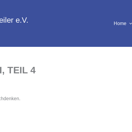
iler e.V.
Home
 TEIL 4
achdenken.