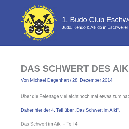
Zum
Inhalt
1. Budo Club Eschwe
springen
Judo, Kendo & Aikido in Eschweiler
DAS SCHWERT DES AIKI,
Von
Michael Degenhart
/
28. Dezember 2014
Über die Feiertage vielleicht noch mal etwas zum n
Daher hier der 4. Teil über „Das Schwert im Aiki“.
Das Schwert im Aiki – Teil 4