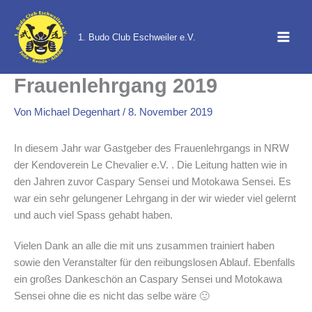
Zum
Inhalt
1. Budo Club Eschweiler e.V.
springen
Frauenlehrgang 2019
Von
Michael Degenhart
/
8. November 2019
In diesem Jahr war Gastgeber des Frauenlehrgangs in NRW
der Kendoverein Le Chevalier e.V. . Die Leitung hatten wie in
den Jahren zuvor Caspary Sensei und Motokawa Sensei. Es
war ein sehr gelungener Lehrgang in der wir wieder viel gelernt
und auch viel Spass gehabt haben.
Vielen Dank an alle die mit uns zusammen trainiert haben
sowie den Veranstalter für den reibungslosen Ablauf. Ebenfalls
ein großes Dankeschön an Caspary Sensei und Motokawa
Sensei ohne die es nicht das selbe wäre 🙂