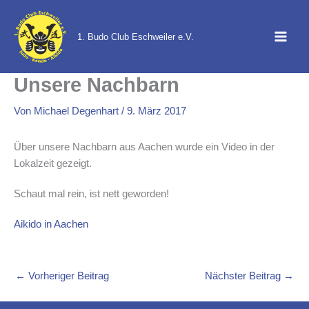
Zum
Inhalt
1. Budo Club Eschweiler e.V.
springen
Unsere Nachbarn
Von
Michael Degenhart
/
9. März 2017
Über unsere Nachbarn aus Aachen wurde ein Video in der
Lokalzeit gezeigt.
Schaut mal rein, ist nett geworden!
Aikido in Aachen
←
Vorheriger Beitrag
Nächster Beitrag
→