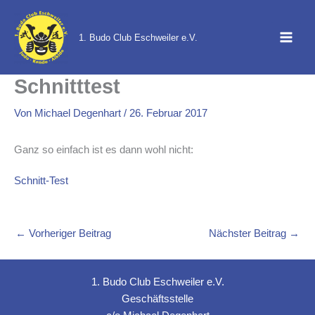
Zum
Inhalt
1. Budo Club Eschweiler e.V.
springen
Schnitttest
Von
Michael Degenhart
/
26. Februar 2017
Ganz so einfach ist es dann wohl nicht:
Schnitt-Test
←
Vorheriger Beitrag
Nächster Beitrag
→
1. Budo Club Eschweiler e.V.
Geschäftsstelle