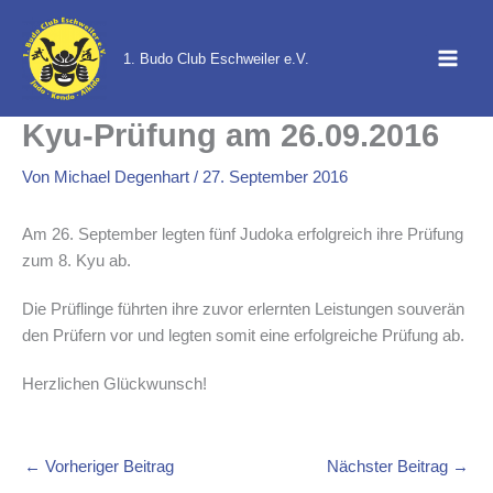
Zum
Inhalt
1. Budo Club Eschweiler e.V.
springen
Kyu-Prüfung am 26.09.2016
Von
Michael Degenhart
/
27. September 2016
Am 26. September legten fünf Judoka erfolgreich ihre Prüfung
zum 8. Kyu ab.
Die Prüflinge führten ihre zuvor erlernten Leistungen souverän
den Prüfern vor und legten somit eine erfolgreiche Prüfung ab.
Herzlichen Glückwunsch!
←
Vorheriger Beitrag
Nächster Beitrag
→