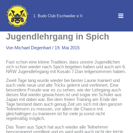
Zum
Inhalt
1. Budo Club Eschweiler e.V.
springen
Jugendlehrgang in Spich
Von
Michael Degenhart
/
19. Mai 2015
Fast schon eine kleine Tradition, dass unsere Jugendlichen
sich schon wieder nach Spich begeben haben und auch am 6.
NRW Jugendlehrgang mit Kosaki 7.Dan teilgenommen haben.
Zweit Tage lang wurde wieder bei bester Laune trainiert und
auch viele neue und alte Tricks gelernt und verfeinert. Eine
besondere Freude war es zu sehen, wie der Lehrgang auch
dieses Mal wieder gewachsen ist und sogar ein Schüler aus
Japan mit dabei war. Bei dem freien Training am Ende der
Tage bestand dann auch genug Zeit um sich mit den ganzen
Teilnehmern zu messen, vor allem die Chance mit
gleichaltrigen zu trainieren ist für viele ja sonst nicht
regelmäßig möglich.
Das Team aus Spich hat auch wieder alle Teilnehmer
hervorragend verpflegt und es wird wohl auch nicht der letzte