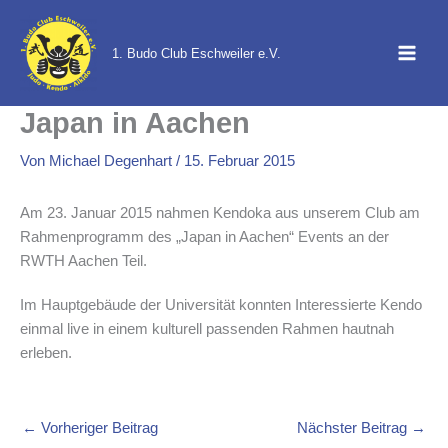
Zum
Inhalt
1. Budo Club Eschweiler e.V.
springen
Japan in Aachen
Von
Michael Degenhart
/
15. Februar 2015
Am 23. Januar 2015 nahmen Kendoka aus unserem Club am
Rahmenprogramm des „Japan in Aachen“ Events an der
RWTH Aachen Teil.
Im Hauptgebäude der Universität konnten Interessierte Kendo
einmal live in einem kulturell passenden Rahmen hautnah
erleben.
←
Vorheriger Beitrag
Nächster Beitrag
→