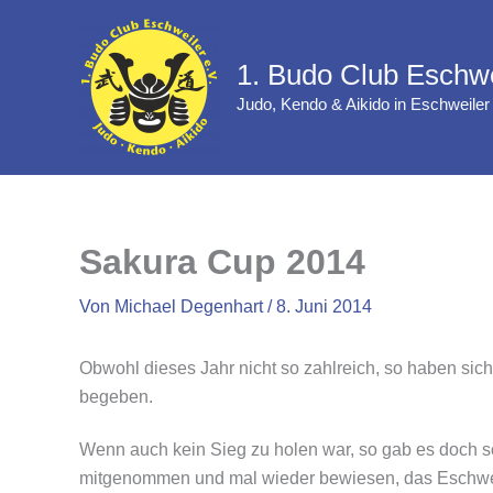
Zum
Inhalt
1. Budo Club Eschwe
springen
Judo, Kendo & Aikido in Eschweiler
Sakura Cup 2014
Von
Michael Degenhart
/
8. Juni 2014
Obwohl dieses Jahr nicht so zahlreich, so haben si
begeben.
Wenn auch kein Sieg zu holen war, so gab es doch s
mitgenommen und mal wieder bewiesen, das Eschweil