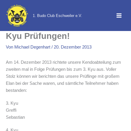
Zum
Inhalt
1. Budo Club Eschweiler e.V.
springen
Kyu Prüfungen!
Von
Michael Degenhart
/
20. Dezember 2013
Am 14. Dezember 2013 richtete unsere Kendoabteilung zum
zweiten mal in Folge Prüfungen bis zum 3. Kyu aus. Voller
Stolz können wir berichten das unsere Prüflinge mit großem
Elan bei der Sache waren, und sämtliche Teilnehmer haben
bestanden:
3. Kyu
Greffi
Sebastian
4. Kyu