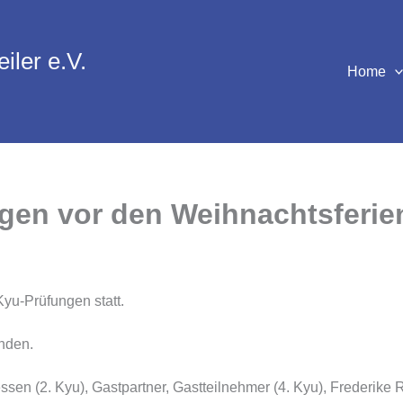
iler e.V.
Home
ngen vor den Weihnachtsferie
u-Prüfungen statt.
anden.
lessen (2. Kyu), Gastpartner, Gastteilnehmer (4. Kyu), Frederik