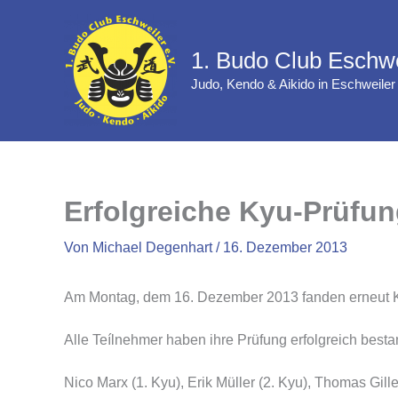
Zum
Inhalt
1. Budo Club Eschwe
springen
Judo, Kendo & Aikido in Eschweiler
Erfolgreiche Kyu-Prüfu
Von
Michael Degenhart
/
16. Dezember 2013
Am Montag, dem 16. Dezember 2013 fanden erneut Ky
Alle Teílnehmer haben ihre Prüfung erfolgreich best
Nico Marx (1. Kyu), Erik Müller (2. Kyu), Thomas Gil