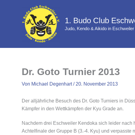
Zum
Inhalt
1. Budo Club Eschwe
springen
Judo, Kendo & Aikido in Eschweiler
Dr. Goto Turnier 2013
Von
Michael Degenhart
/
20. November 2013
Der alljährliche Besuch des Dr. Goto Turniers in Düss
Kämpfer in den Wettkämpfen der Kyu Grade an.
Nachdem drei Eschweiler Kendoka sich leider nach h
Achtelfinale der Gruppe B (3.-4. Kyu) und verpasste 