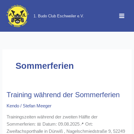
Zum
Inhalt
1. Budo Club Eschweiler e.V.
springen
Sommerferien
Training während der Sommerferien
Kendo
/
Stefan Meeger
Trainingszeiten während der zweiten Hälfte der
Sommerferien: 📅 Datum: 09.08.2025📍 Ort:
Zweifachsporthalle in Dürwiß , Nagelschmiedstraße 9, 52249