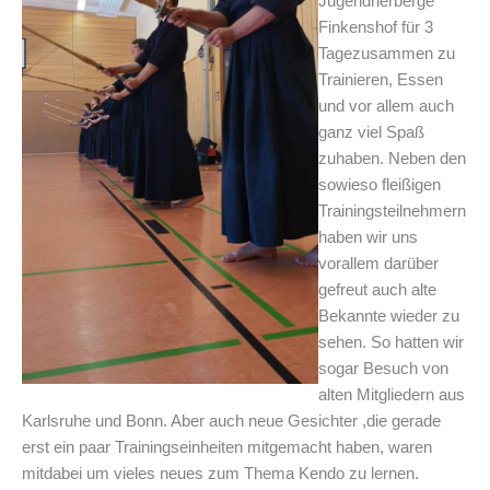
Jugendherberge
Finkenshof für 3
Tage
zusammen zu
Trainieren, Essen
und v
or allem auch
ganz viel Spaß
zuhaben. Neben den
sowieso fleißigen
Trainingsteilnehmern
haben wir uns
vorallem darüber
gefreut auch alte
Bekannte wieder zu
sehen. So hatten wir
sogar Besuch von
alten Mitgliedern aus
Karlsruhe und Bonn. Aber auch neue Gesichter ,die gerade
erst ein paar Trainingseinheiten mitgemacht haben, waren
mitdabei um vieles neues zum Thema Kendo zu lernen.