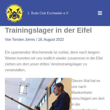
Zum
Inhalt
1. Budo Club Eschweiler e.V.
springen
Trainingslager in der Eifel
Von
Torsten Jörres
/
18. August 2022
Ein spannendes Wochenende ist vorbei, denn nach langem
Warten konnten wir uns endlich wieder zusammen in die Eifel
ziehen um dort unser drittes Vereinstrainigslager zu
veranstalten.
Diese
s
Mal hat es
uns nach
Bl
ankenheim
verschlagen um
dort
in der