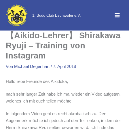
Zum
Inhalt
1. Budo Club Eschweiler e.V.
springen
【Aikido-Lehrer】 Shirakawa
Ryuji – Training von
Instagram
Von
Michael Degenhart
/
7. April 2019
Hallo liebe Freunde des Aikidoka,
nach sehr langer Zeit habe ich mal wieder ein Video aufgetan,
welches ich mit euch teilen möchte.
In folgendem Video geht es recht akrobatisch zu. Den
Augenmerk möchte ich jedoch auf den Teil lenken, in dem der
Herrn Shirakawa Ryuji selber geworfen wird. Ich finde das