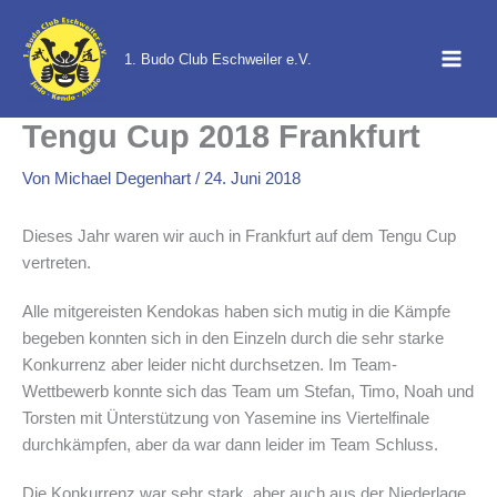
Zum
Inhalt
1. Budo Club Eschweiler e.V.
springen
Tengu Cup 2018 Frankfurt
Von
Michael Degenhart
/
24. Juni 2018
Dieses Jahr waren wir auch in Frankfurt auf dem Tengu Cup
vertreten.
Alle mitgereisten Kendokas haben sich mutig in die Kämpfe
begeben konnten sich in den Einzeln durch die sehr starke
Konkurrenz aber leider nicht durchsetzen. Im Team-
Wettbewerb konnte sich das Team um Stefan, Timo, Noah und
Torsten mit Ünterstützung von Yasemine ins Viertelfinale
durchkämpfen, aber da war dann leider im Team Schluss.
Die Konkurrenz war sehr stark, aber auch aus der Niederlage