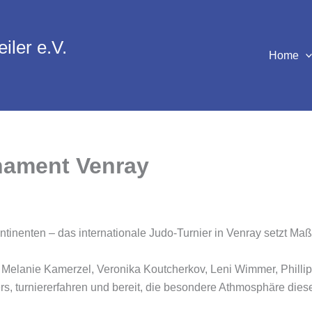
iler e.V.
Home
rnament Venray
inenten – das internationale Judo-Turnier in Venray setzt Maßs
 Melanie Kamerzel, Veronika Koutcherkov, Leni Wimmer, Philli
Alters, turniererfahren und bereit, die besondere Athmosphäre d