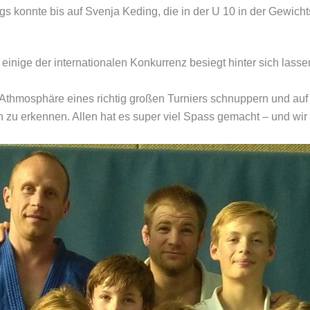
konnte bis auf Svenja Keding, die in der U 10 in der Gewichtsk
 einige der internationalen Konkurrenz besiegt hinter sich lasse
ie Athmosphäre eines richtig großen Turniers schnuppern und auf
n zu erkennen. Allen hat es super viel Spass gemacht – und wir