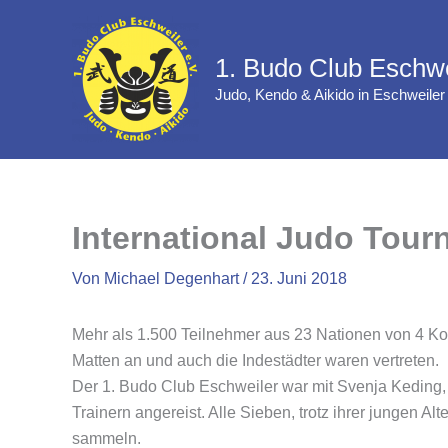
Zum
Inhalt
1. Budo Club Eschwe
springen
Judo, Kendo & Aikido in Eschweiler
International Judo Tou
Von
Michael Degenhart
/
23. Juni 2018
Mehr als 1.500 Teilnehmer aus 23 Nationen von 4 Kont
Matten an und auch die Indestädter waren vertreten.
Der 1. Budo Club Eschweiler war mit Svenja Keding,
Trainern angereist. Alle Sieben, trotz ihrer jungen 
sammeln.