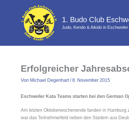
Zum
Inhalt
1. Budo Club Eschwe
springen
Judo, Kendo & Aikido in Eschweiler
Erfolgreicher Jahresabs
Von
Michael Degenhart
/
8. November 2015
Eschweiler Kata Teams starten bei den German 
Am letzten Oktoberwochenende fanden in Hamburg zum
war das Teilnehmerfeld neben den Startern aus Deut