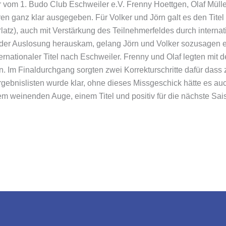
r vom 1. Budo Club Eschweiler e.V. Frenny Hoettgen, Olaf Müll
 ganz klar ausgegeben. Für Volker und Jörn galt es den Titel z
latz), auch mit Verstärkung des Teilnehmerfeldes durch interna
 der Auslosung herauskam, gelang Jörn und Volker sozusagen ei
nternationaler Titel nach Eschweiler. Frenny und Olaf legten mit 
en. Im Finaldurchgang sorgten zwei Korrekturschritte dafür dass
Ergebnislisten wurde klar, ohne dieses Missgeschick hätte es a
 weinenden Auge, einem Titel und positiv für die nächste Sais