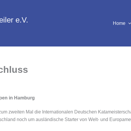
iler e.V.
Home
chluss
Open in Hamburg
 zweiten Mal die Internationalen Deutschen Katameisterschaft
schland noch um ausländische Starter von Welt- und Europameis