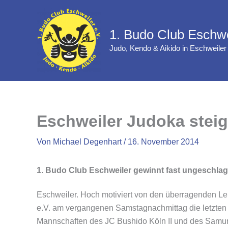
Zum
Inhalt
1. Budo Club Eschwe
springen
Judo, Kendo & Aikido in Eschweiler
Eschweiler Judoka steig
Von
Michael Degenhart
/
16. November 2014
1. Budo Club Eschweiler gewinnt fast ungeschlage
Eschweiler. Hoch motiviert von den überragenden Le
e.V. am vergangenen Samstagnachmittag die letzten 
Mannschaften des JC Bushido Köln II und des Samur