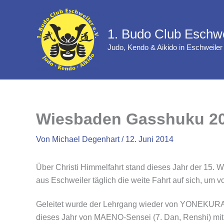
Zum
Inhalt
1. Budo Club Eschwe
springen
Judo, Kendo & Aikido in Eschweiler
Wiesbaden Gasshuku 2
Von
Michael Degenhart
/
12. Juni 2014
Über Christi Himmelfahrt stand dieses Jahr der 15.
aus Eschweiler täglich die weite Fahrt auf sich, um
Geleitet wurde der Lehrgang wieder von YONEKURA-S
dieses Jahr von MAENO-Sensei (7. Dan, Renshi) mit